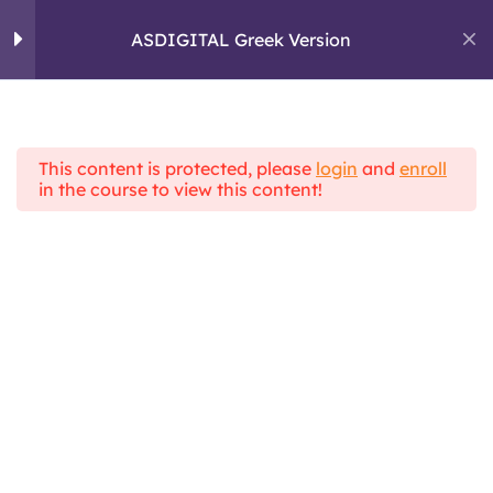
Skip
to
ASDIGITAL Greek Version
ASDIGITAL
content
ERASMUS+ PROJECT
Ενότητα 1: Προσωπικές
4
δεξιότητες και κριτική
σκέψη
This content is protected, please
login
and
enroll
Home
All Courses
in the course to view this content!
ASDIGITAL Theoretical Framework
ASDIGITAL Greek Version
Ενότητα 2: Ψηφιακή
5
Επικοινωνία
Ενότητα 3: Διαχείριση
4
Πληροφοριών.
Θέμα 1: Τι είναι τα fake news;