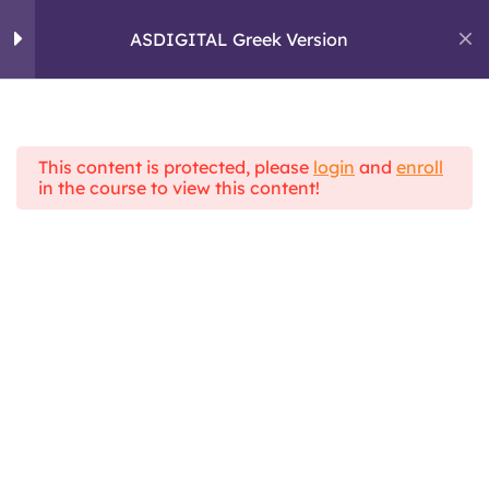
Skip
to
ASDIGITAL Greek Version
ASDIGITAL
content
ERASMUS+ PROJECT
Ενότητα 1: Προσωπικές
4
δεξιότητες και κριτική
σκέψη
This content is protected, please
login
and
enroll
Home
All Courses
in the course to view this content!
ASDIGITAL Theoretical Framework
ASDIGITAL Greek Version
Ενότητα 2: Ψηφιακή
5
Επικοινωνία
Ενότητα 3: Διαχείριση
4
Πληροφοριών.
Θέμα 1: Τι είναι τα fake news;