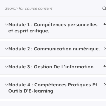
Skip
to
content
ASDIGITAL
ERASMUS+ PROJECT
Module 1 : Compétences personnelles
4
et esprit critique.
Home
All Courses
ASDIGITAL Theoreti
Module 2 : Communication numérique.
5
Module 3 : Gestion De L'information.
4
Module 4 : Compétences Pratiques Et
6
Outils D'E-learning