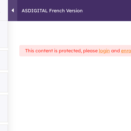
ASDIGITAL French Version
HOME
COURSES
This content is protected, please
login
and
enro
cal Framework
ASDIGITAL French Version