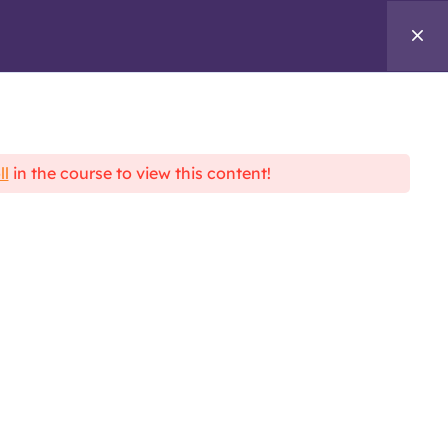
TOOLS
LOG IN
REGISTER
ll
in the course to view this content!