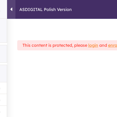
ASDIGITAL Polish Version
HOME
COURSES
This content is protected, please
login
and
enro
cal Framework
ASDIGITAL Polish Version