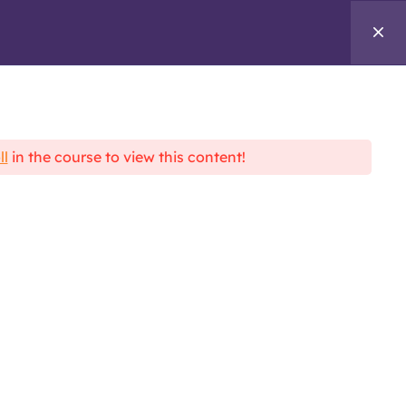
TOOLS
LOG IN
REGISTER
ll
in the course to view this content!