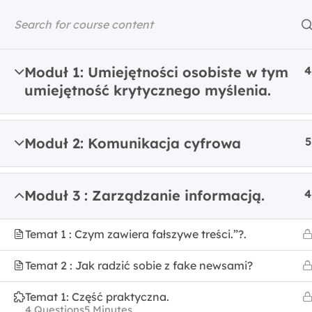
Skip
to
content
ASDIGITAL
ERASMUS+ PROJECT
Moduł 1: Umiejętności osobiste w tym
4
umiejętność krytycznego myślenia.
Home
All Courses
ASDIGITAL Theoreti
Moduł 2: Komunikacja cyfrowa
5
Moduł 3 : Zarządzanie informacją.
4
Temat 1 : Czym zawiera fałszywe treści.”?.
Temat 2 : Jak radzić sobie z fake newsami?
Temat 1: Część praktyczna.
4 Questions
5 Minutes