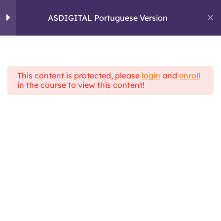
Skip
to
ASDIGITAL Portuguese Version
ASDIGITAL
content
ERASMUS+ PROJECT
Módulo 2:
5
Comunicação digital
This content is protected, please
login
and
enroll
Módulo 3: Gestão da
4
Home
All Courses
in the course to view this content!
ASDIGITAL Theoretical Framework
informação.
ASDIGITAL Portuguese Version
Módulo 4:
6
Habilidades práticas
e ferramentas de e-
learning.
Módulo 5: Segurança
7
eletrónica.