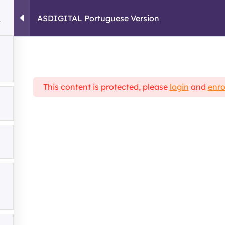
ASDIGITAL Portuguese Version
HOME
COURSES
This content is protected, please
login
and
enro
cal Framework
ASDIGITAL Portuguese Version