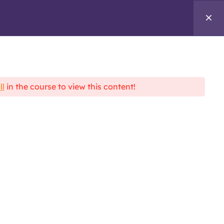
TOOLS
LOG IN
REGISTER
ll
in the course to view this content!