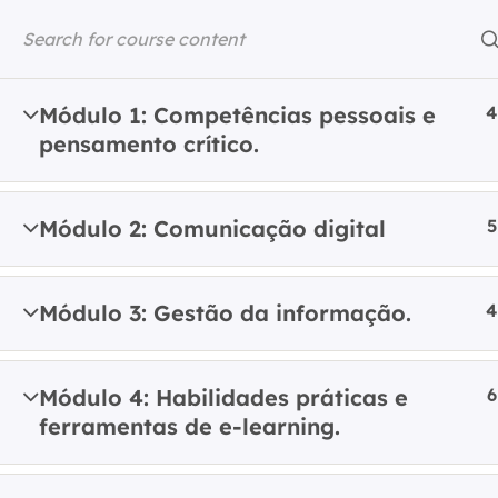
Skip
to
content
ASDIGITAL
ERASMUS+ PROJECT
Módulo 1: Competências pessoais e
4
pensamento crítico.
Home
All Courses
ASDIGITAL Theoreti
Módulo 2: Comunicação digital
5
Módulo 3: Gestão da informação.
4
Módulo 4: Habilidades práticas e
6
ferramentas de e-learning.